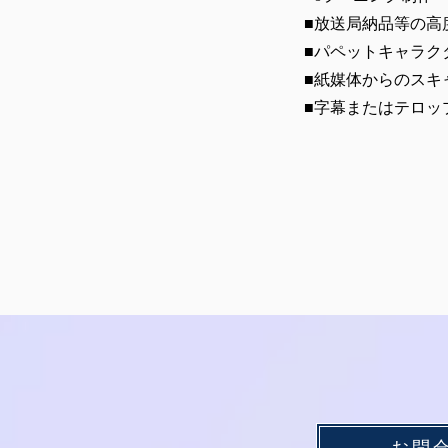
■放送局納品等の高
■パペットキャラク
■紙媒体からのスキ
■字幕またはテロッ
お問