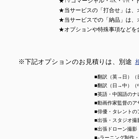
​★TVコマーシャル・4K・V
★当サービスの「打合せ」は、
★当サービスでの「納品」は、
★オプションや特殊事項などを
※下記オプションのお見積りは、別途
相
■翻訳（英→日）（
■翻訳（日→中）（
■英語・中国語のナ
■動画作家監督のア
■俳優・タレントの
■出張・スタジオ撮
■出張ドローン撮影
■eラーニング制作