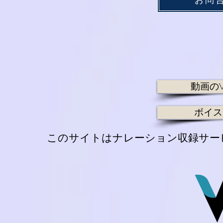
動画のV
ボイス
​ このサイトはナレーション収録サ