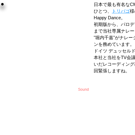
日本で最も有名なC
ひとつ、
トリバゴ
様
Happy Dance。
初期版から、パロデ
まで当社専属ナレー
"堀内千嘉"がナレー
ンを務めています。
ドイツ デュッセル
本社と当社をTV会
いだレコーディング
回緊張しますね。
Sound