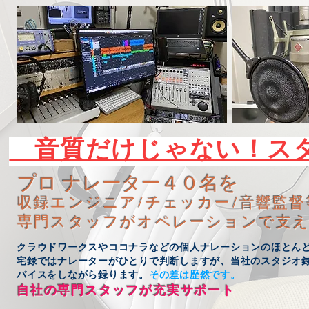
音質だけじゃない！ス
プロ ナレーター４０名を
収録エンジニア/チェッカー/音響監督
専門スタッフがオペレーションで支
クラウドワークスやココナラなどの個人ナレーションのほとんど
宅録ではナレーターがひとりで判断しますが、当社のスタジオ
バイスをしながら録ります。
その差は歴然です。
自社​の専門スタッフが充実サポート