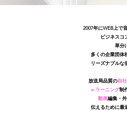
2007年にWEB上で
ビジネスコ
草分
多くの企業団体
リーズナブルな
放送局品質の
自社
e-ラーニング
制
動画
編集
・
外
伝えるために最