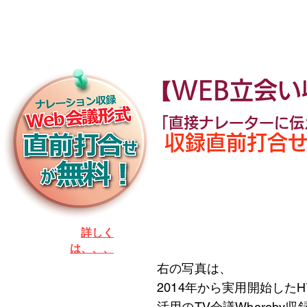
WEB立会い
【
「直接ナレーターに伝
収録直前打合
​
詳しく
は、、、
右の写真は、
2014年から実
用開始したH
活用のTV会議Whereby