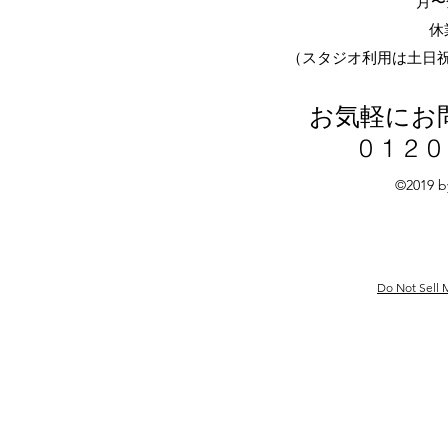
月〜金
休
​（スタジオ利用は土日
お気軽にお
0120
©2019 b
Do Not Sell 