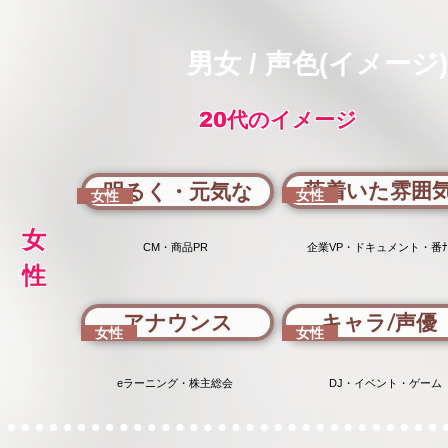
男女 / 声色(イメー
20代のイメージ
落着いた雰囲
明るく・元気な
女性
女性
女
CM・商品PR
企業VP・ドキュメント・番ﾅ
性
アナウンス
キャラ/声優
女性
女性
eラーニング・株主総会
DJ・イベント・ゲーム