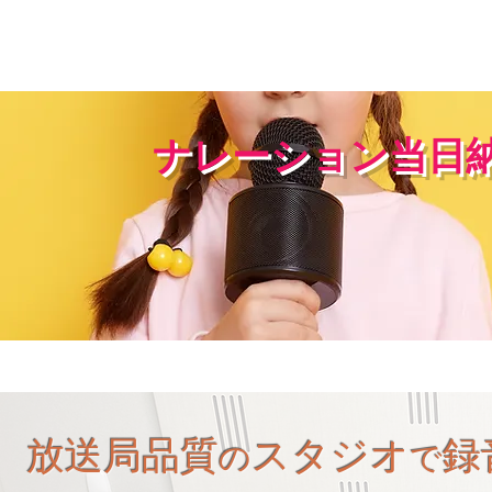
ナレーション当日
​放送局品質
スタジオ
録
の
で