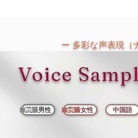
ー 多彩な声表現（
Voice Samp
英語男性
英語女性
中国語
男性
女性