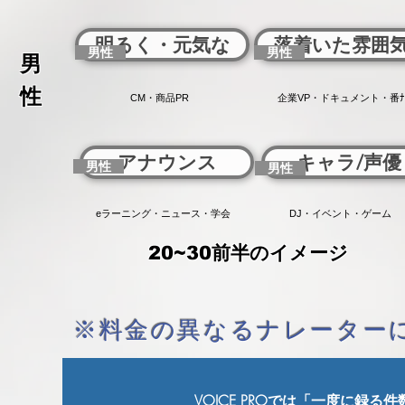
明るく・元気な
落着いた雰囲
男性
男性
男
性
CM・商品PR
企業VP・ドキュメント・番ﾅ
アナウンス
キャラ/声優
男性
男性
eラーニング・ニュース・学会
DJ・イベント・ゲーム
20~30前半のイメージ
※料金の異なるナレーター
VOICE PROでは「一度に録