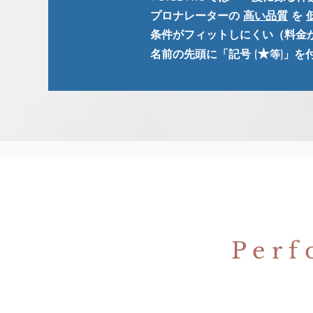
プロナレーターの
高い品質
を
条件がフィットしにくい（料金
★
名前の先頭に「記号 (
)」を
等
Perf