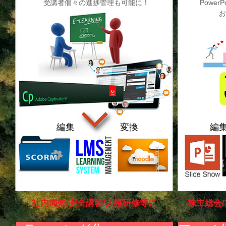
受講者個々の進捗管理も可能に！
Power
お
編集 変換
社内周知/安全講習/人権研修等に
株主総会