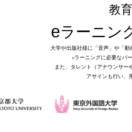
教
e
ラーニン
大学や出版社様に「音声」や「動画」「P
eラーニングに必要なパ
また、タレント（アナウンサー
アサインも行い、