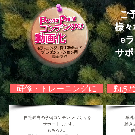
ご
様々
e
サポ
研修・トレーニングに
動き
自社独自の学習コンテンツづくりを
単純
サポートします。
「動き
もちろん、
他