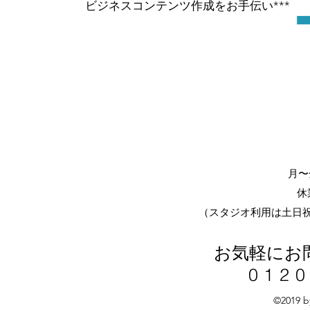
ビジネスコンテンツ作成をお手伝い***
月〜金
休
​（スタジオ利用は土日
お気軽にお
0120
©2019 b