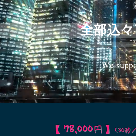
全部込々で
We suppor
【
78,000
円
】
(30