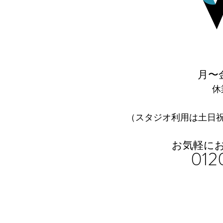
月〜金
休
​（スタジオ利用は土日
お気軽に
012