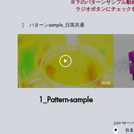
​※下のパターンサンプル
ラジオボタンにチェック
パターンsample_日英共通
00:30
1_Pattern-sample
上のパターン
おま