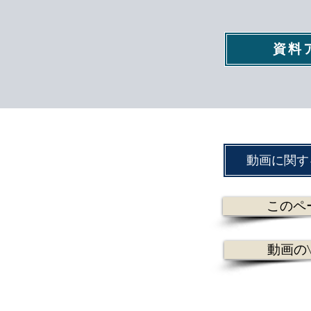
資料
動画に関す
このペ
動画のV