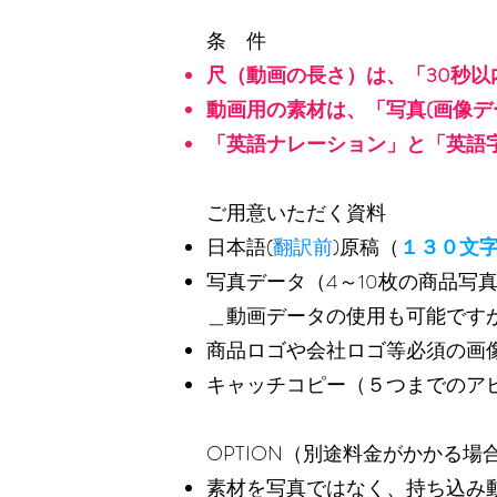
条 件
尺（動画の長さ）は、「30秒以
動画用の素材は、「写真(画像デ
「英語ナレーション」と「英語
ご用意いただく資料
日本語(
翻訳前
)原稿（
１３０文
写真データ（4～10枚の商品写
​＿動画データの使用も可能です
商品ロゴや会社ロゴ等必須の画像データ 
キャッチコピー（５つまでのア
OPTION（別途料金がかかる場
素材を写真ではなく、持ち込み動