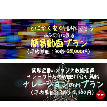
とにかく安く!
制作できる
商品紹介に最適
簡易動画プラン
28,000
（平均単価：30秒
円）
業界定番
スタジオ収録音声
の
WEB
ナレーターとの
打合せ無料
ナレーション
プラン
のみ
（平均単価：30秒
8,400
円）