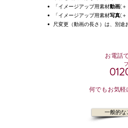
「イメージアップ用素材
動画
(
「イメージアップ用素材
写真
(
尺変更（動画の長さ）は、別途
お電話
012
何でもお気軽
一般的な