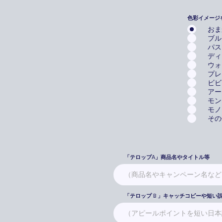
色彩イメージ
おま
ブル
パス
ディ
ウォ
プレ
ビビ
アー
モン
モノ
その
「テロップA」商品名やタイトル等
「テロップ B 」キャッチコピーや短い