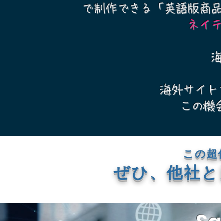
で制作できる「英語版​商
ネイ
海外サイト
この機
この超
ぜひ、他社と