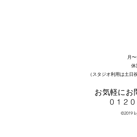
月〜金
休
​（スタジオ利用は土日
お気軽にお
0120
©2019 b