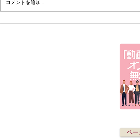
コメントを追加…
「AIで名
声優としての神田沙也加さん
ペー