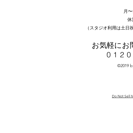
月〜金
休
​（スタジオ利用は土日
お気軽にお
0120
©2019 b
Do Not Sell 