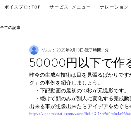
ボイスプロ:TOP
サービス メニュー
ナレーション
全ての記事
Voice：
2025年9月13日
読了時間: 1分
50000円以下で作る
昨今の生成AI技術は目を見張るばかりで
ク」の事例を紹介しましょう。
　・下記動画の最初の10秒が元撮影です。
　・続けて顔のみが別人に変化する完成動
出来る事が想像出来たらアイデアをめぐら
https://video.wixstatic.com/video/ffc0e0_1759d4fb6c1a46